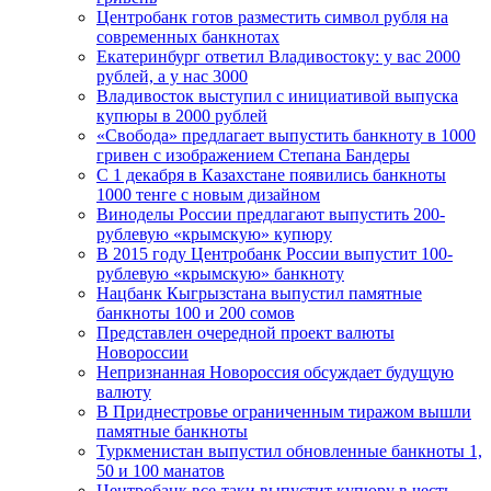
Центробанк готов разместить символ рубля на
современных банкнотах
Екатеринбург ответил Владивостоку: у вас 2000
рублей, а у нас 3000
Владивосток выступил с инициативой выпуска
купюры в 2000 рублей
«Свобода» предлагает выпустить банкноту в 1000
гривен с изображением Степана Бандеры
С 1 декабря в Казахстане появились банкноты
1000 тенге с новым дизайном
Виноделы России предлагают выпустить 200-
рублевую «крымскую» купюру
В 2015 году Центробанк России выпустит 100-
рублевую «крымскую» банкноту
Нацбанк Кыгрызстана выпустил памятные
банкноты 100 и 200 сомов
Представлен очередной проект валюты
Новороссии
Непризнанная Новороссия обсуждает будущую
валюту
В Приднестровье ограниченным тиражом вышли
памятные банкноты
Туркменистан выпустил обновленные банкноты 1,
50 и 100 манатов
Центробанк все-таки выпустит купюру в честь