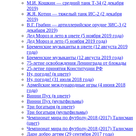
М.И. Кошкин — средний танк Т-34 (2 декабря
2019)
Ж.Я. Котин — тяжелый танк ИС-2 (2 декабря
2019)
В.Г. Грабин — артиллерийское орудие ЗИС-3 (2
декабаря 2019)
Дед Мороз и лето в цвете (5 ноября 2019 года)
Дед Мороз и лето (5 ноября 2019 года)
Бременские музыканты в цвете (12 августа 2019
года)
Бременские музыканты (12 августа 2019 года)
75-летие освобождения Ленинграда от блокады
25-летие принятия Конституции РФ
Ну, погоди! (в цвете)
Ну, погоди! (31 июля 2018 года)
Армейские международные игры (4 июня 2018
года)
Винни Пух (в цвете)
Винни Пух (мультфильмы)
Три богатыря (в цвете)
Три богатыря (мультфильмы)
Чемпионат мира по футболу-2018 (2017) Талисман
(цвет)
Чемпионат мира по футболу-2018 (2017) Талисман
Дари добро детям (29 сентября 2017 года)