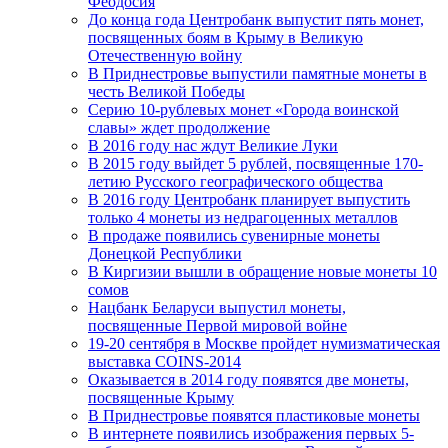
Феодосия
До конца года Центробанк выпустит пять монет,
посвященных боям в Крыму в Великую
Отечественную войну
В Приднестровье выпустили памятные монеты в
честь Великой Победы
Серию 10-рублевых монет «Города воинской
славы» ждет продолжение
В 2016 году нас ждут Великие Луки
В 2015 году выйдет 5 рублей, посвященные 170-
летию Русского географического общества
В 2016 году Центробанк планирует выпустить
только 4 монеты из недрагоценных металлов
В продаже появились сувенирные монеты
Донецкой Республики
В Киргизии вышли в обращение новые монеты 10
сомов
Нацбанк Беларуси выпустил монеты,
посвященные Первой мировой войне
19-20 сентября в Москве пройдет нумизматическая
выставка COINS-2014
Оказывается в 2014 году появятся две монеты,
посвященные Крыму
В Приднестровье появятся пластиковые монеты
В интернете появились изображения первых 5-