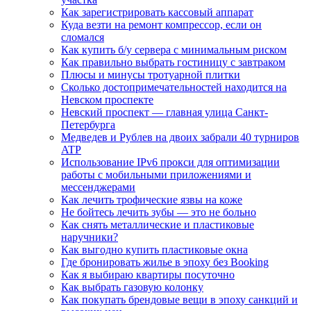
Как зарегистрировать кассовый аппарат
Куда везти на ремонт компрессор, если он
сломался
Как купить б/у сервера с минимальным риском
Как правильно выбрать гостиницу с завтраком
Плюсы и минусы тротуарной плитки
Сколько достопримечательностей находится на
Невском проспекте
Невский проспект — главная улица Санкт-
Петербурга
Медведев и Рублев на двоих забрали 40 турниров
ATP
Использование IPv6 прокси для оптимизации
работы с мобильными приложениями и
мессенджерами
Как лечить трофические язвы на коже
Не бойтесь лечить зубы — это не больно
Как снять металлические и пластиковые
наручники?
Как выгодно купить пластиковые окна
Где бронировать жилье в эпоху без Booking
Как я выбираю квартиры посуточно
Как выбрать газовую колонку
Как покупать брендовые вещи в эпоху санкций и