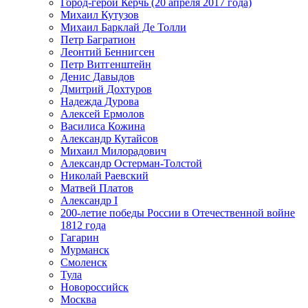
Город-герой Керчь (20 апреля 2017 года)
Михаил Кутузов
Михаил Барклай Де Толли
Петр Багратион
Леонтий Беннигсен
Петр Витгенштейн
Денис Давыдов
Дмитрий Дохтуров
Надежда Дурова
Алексей Ермолов
Василиса Кожина
Александр Кутайсов
Михаил Милорадович
Александр Остерман-Толстой
Николай Раевский
Матвей Платов
Александр I
200-летие победы России в Отечественной войне
1812 года
Гагарин
Мурманск
Смоленск
Тула
Новороссийск
Москва