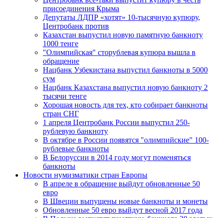
присоединения Крыма
Депутаты ЛДПР «хотят» 10-тысячную купюру,
Центробанк против
Казахстан выпустил новую памятную банкноту
1000 тенге
"Олимпийская" сторублевая купюра вышла в
обращение
Нацбанк Узбекистана выпустил банкноты в 5000
сум
Нацбанк Казахстана выпустил новую банкноту 2
тысячи тенге
Хорошая новость для тех, кто собирает банкноты
стран СНГ
1 апреля Центробанк России выпустил 250-
рублевую банкноту
В октябре в России появятся "олимпийские" 100-
рублевые банкноты
В Белоруссии в 2014 году могут поменяться
банкноты
Новости нумизматики стран Европы
В апреле в обращение выйдут обновленные 50
евро
В Швеции выпущены новые банкноты и монеты
Обновленные 50 евро выйдут весной 2017 года