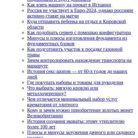
Как взять машину на прокат в Испании
Россия не участвует в Евро-2024, однако россияне
активно ставят на матчи
Куда отправить ребенка на отдых в Кировской
области
Как подобрать сервер с помощью конфигуратора
Минусы и плюсы изготовления фундамента из
фундаментных блоков
Как подготовить участок к посадке газонной
травы
Зачем контролировать нахождение транспорта на
маршруте
История секс-шопов — от 60-х годов до наших
дней
Где покупать наборы и товары для рукоделия
Что выбрать: мягкую кровлю или
металлочерепицу?
Чем отличается минимальный набор услуг
крематория от элитного
Кому и зачем нужно приобретение золотых монет
Великобритании
История создания эковаты: этому утеплителю
более 100 лет
Плюсы и минусы залужения дачного или садового
участка