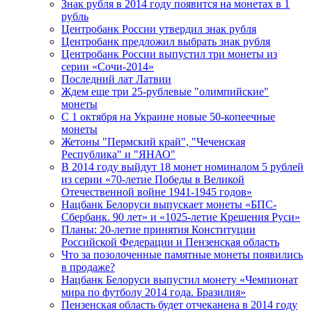
Знак рубля в 2014 году появится на монетах в 1
рубль
Центробанк России утвердил знак рубля
Центробанк предложил выбрать знак рубля
Центробанк России выпустил три монеты из
серии «Сочи-2014»
Последний лат Латвии
Ждем еще три 25-рублевые "олимпийские"
монеты
С 1 октября на Украине новые 50-копеечные
монеты
Жетоны "Пермский край", "Чеченская
Республика" и "ЯНАО"
В 2014 году выйдут 18 монет номиналом 5 рублей
из серии «70-летие Победы в Великой
Отечественной войне 1941-1945 годов»
Нацбанк Белоруси выпускает монеты «БПС-
Сбербанк. 90 лет» и «1025-летие Крещения Руси»
Планы: 20-летие принятия Конституции
Российской Федерации и Пензенская область
Что за позолоченные памятные монеты появились
в продаже?
Нацбанк Белоруси выпустил монету «Чемпионат
мира по футболу 2014 года. Бразилия»
Пензенская область будет отчеканена в 2014 году