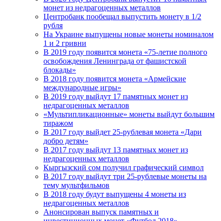
монет из недрагоценных металлов
Центробанк пообещал выпустить монету в 1/2
рубля
На Украине выпущены новые монеты номиналом
1 и 2 гривни
В 2019 году появится монета «75-летие полного
освобождения Ленинграда от фашистской
блокады»
В 2018 году появится монета «Армейские
международные игры»
В 2019 году выйдут 17 памятных монет из
недрагоценных металлов
«Мультипликационные» монеты выйдут большим
тиражом
В 2017 году выйдет 25-рублевая монета «Дари
добро детям»
В 2017 году выйдут 13 памятных монет из
недрагоценных металлов
Кыргызский сом получил графический символ
В 2017 году выйдут три 25-рублевые монеты на
тему мультфильмов
В 2018 году будут выпущены 4 монеты из
недрагоценных металлов
Анонсирован выпуск памятных и
инвестиционных монет «Футбол 2018»