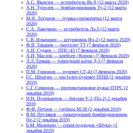
А.С. Яковлев — истребитель Як-9 (12 марта 2020)
А.Н. Туполев — бомбардировщик Ту-2 (12 марта
2020)
М.Н. Логинов — пушка-сорокопятка (12 марта
2020)
С.А. Лавочкин — истребитель Ла-5 (12 марта
2020)
С.В. Ильюшин — штурмовик Ил-2 (12 марта 2020)
Ф.В. Токарев — пистолет ТТ (7 февраля 2020)
А.И. Судаев — ППС-43 (7 февраля 2020)
А.И. Маслов — крейсер «Киров» (7 февраля 2020)
Л.Л. Ермаш — торпедный катер Д-3 (7 февраля
2020)
П.М. Горюнов — пулемет СГ-43 (7 февраля 2020)
Г.С. Шпагин — пистолет-пулемет ППШ (2 декабря
2019)
С.Г. Симонов — противотанковое ружье ПТРС (2
декабря 2019)
Н.Н. Поликарпов — биплан У-2 (По-2) 2 декабря
2019
Ф.Ф. Петров — гаубица М-30 (2 декабря 2019)
В.М. Петляков — пикирующий бомбардировщик
Пе-2 (2 декабря 2019)
Б.М. Малинин — серия подлодок «Щука» (2
декабря 2019)