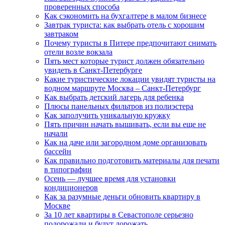
проверенных способа
Как сэкономить на бухгалтере в малом бизнесе
Завтрак туриста: как выбрать отель с хорошим
завтраком
Почему туристы в Питере предпочитают снимать
отели возле вокзала
Пять мест которые турист должен обязательно
увидеть в Санкт-Петербурге
Какие туристические локации увидят туристы на
водном маршруте Москва – Санкт-Петербург
Как выбрать детский лагерь для ребенка
Плюсы панельных фильтров из полиэстера
Как заполучить уникальную кружку
Пять причин начать вышивать, если вы еще не
начали
Как на даче или загородном доме организовать
бассейн
Как правильно подготовить материалы для печати
в типографии
Осень — лучшее время для установки
кондиционеров
Как за разумные деньги обновить квартиру в
Москве
За 10 лет квартиры в Севастополе серьезно
подорожали и будут дорожать