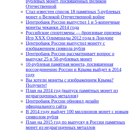
рублевых монет, посвященных Великой
Отечественной
Стал известен список 18 памятных 5-рублевых
монет о Великой Отечественной войне
Центробанк России выпустил 1 и 5-копеечные
монеты чеканки 2014 года
Российские спортсмены — бронзовые призеры
Игр XXX Олимпиады 2012 года в Лондоне
Центробанк России выпустил монету с
изображением символа рубля
Центробанк России рассматривает вопрос о
выпуске 25 и 50-рублевых монет
10-рублевая памятная монета, посвященная
воссоединению России и Крыма выйдет в 2014
году
Вы хотели монеты с изображением Крыма?
Получите!
План на 2014 год (выпуск памятных монет из
недрагоценных металлов)
Центробанк России обновил дизайн
официального сайта
В 2014 году выйдет 100 миллионов монет с новым
символом рубля
План на 2015 год по выпуску в России памятных
монет из недрагоценных металлов