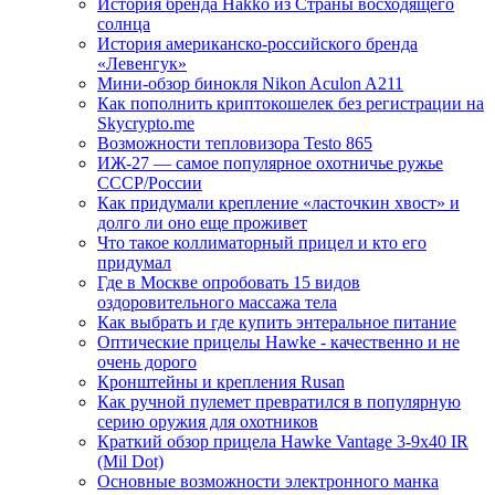
История бренда Hakko из Страны восходящего
солнца
История американско-российского бренда
«Левенгук»
Мини-обзор бинокля Nikon Aculon A211
Как пополнить криптокошелек без регистрации на
Skycrypto.me
Возможности тепловизора Testo 865
ИЖ-27 — самое популярное охотничье ружье
СССР/России
Как придумали крепление «ласточкин хвост» и
долго ли оно еще проживет
Что такое коллиматорный прицел и кто его
придумал
Где в Москве опробовать 15 видов
оздоровительного массажа тела
Как выбрать и где купить энтеральное питание
Оптические прицелы Hawke - качественно и не
очень дорого
Кронштейны и крепления Rusan
Как ручной пулемет превратился в популярную
серию оружия для охотников
Краткий обзор прицела Hawke Vantage 3-9x40 IR
(Mil Dot)
Основные возможности электронного манка