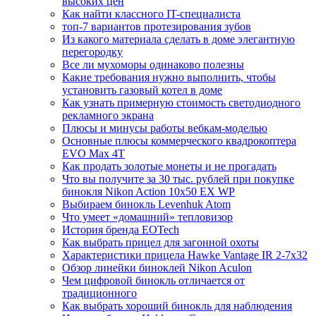
высоких цен
Как найти классного IT-специалиста
топ-7 вариантов протезирования зубов
Из какого материала сделать в доме элегантную
перегородку
Все ли мухоморы одинаково полезны
Какие требования нужно выполнить, чтобы
установить газовый котел в доме
Как узнать примерную стоимость светодиодного
рекламного экрана
Плюсы и минусы работы вебкам-моделью
Основные плюсы коммерческого квадрокоптера
EVO Max 4T
Как продать золотые монеты и не прогадать
Что вы получите за 30 тыс. рублей при покупке
бинокля Nikon Action 10x50 EX WP
Выбираем бинокль Levenhuk Atom
Что умеет «домашний» тепловизор
История бренда EOTech
Как выбрать прицел для загонной охоты
Характеристики прицела Hawke Vantage IR 2-7x32
Обзор линейки биноклей Nikon Aculon
Чем цифровой бинокль отличается от
традиционного
Как выбрать хороший бинокль для наблюдения