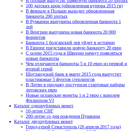
В Польше выпустят памятную банкнота 20 злотых
100 датских крон (обновленная купюра 2015 гв)
В феврале в Польше выходит обновленнная
банкнота 200 злотых
В Румынии выпущена обновленная банкнота 1
лей
В Венгрии выпущена новая банкнота 20 000
форинтов
Банкнота 1 болгарский лев уйдет в историю
В Европе представили новую банкноту 20 евро
С осени 2015 года в Швеции начнут появляться
новые банкноты
Чем отличаются банкноты 5 и 10 евро из первой и
второй серий
Шотландский банк в марте 2015 года выпустит
пластиковые 5 фунтов стерлингов
В Литве в продажу поступили стартовые наборы
литовских евро
Новые испанские монеты 1 и 2 евро с королем
Филиппом VI
Каталог однорублевых монет
10-летие СНГ
200-летие со дня рождения Пушкина
Каталог двухрублевых монет
Город-герой Севастополь (20 апреля 2017 года)