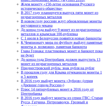
Ждем монету «150-летие основания Русского
исторического общества»
В 2017 году планируется выпуск пяти монет из
недрагоценных металлов
В новом году россиян ждут обновленные монеты
регулярного чекана
До конца года выйдут 9 монет из недрагоценных
металлов и крымская 100-рублевка
С 1 июля в Белоруссии появятся новые банкноты
К Чемпионату мира по футболу выйдут памятные
монеты и, возможно, памятная банкнота
Глава Гознака: пластиковых монет и банкнот пока
не будет
До конца года Центробанк должен выпустить 13
монет из недрагоценных металлов
Приднестровский рубль: знак рубля на рубле
В прошлом году для Крыма отчеканили монеты 1
и 5 копеек
В 2016 году выйдет монета «Зубцов» (серия
«Древние города России»)
Плюс 14 пятирублевых монет в 2016 году от
Центробанка
В 2016 году выйдут монеты из серии ГВС: Старая
Русса, Гатчина, Петрозаводск, Грозный и