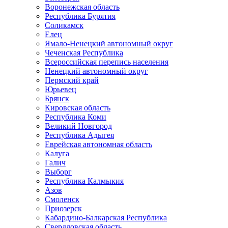
Воронежская область
Республика Бурятия
Соликамск
Елец
Ямало-Ненецкий автономный округ
Чеченская Республика
Всероссийская перепись населения
Ненецкий автономный округ
Пермский край
Юрьевец
Брянск
Кировская область
Республика Коми
Великий Новгород
Республика Адыгея
Еврейская автономная область
Калуга
Галич
Выборг
Республика Калмыкия
Азов
Смоленск
Приозерск
Кабардино-Балкарская Республика
Свердловская область