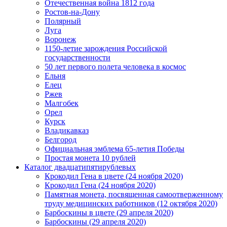
Отечественная война 1812 года
Ростов-на-Дону
Полярный
Луга
Воронеж
1150-летие зарождения Российской
государственности
50 лет первого полета человека в космос
Ельня
Елец
Ржев
Малгобек
Орел
Курск
Владикавказ
Белгород
Официальная эмблема 65-летия Победы
Простая монета 10 рублей
Каталог двадцатипятирублевых
Крокодил Гена в цвете (24 ноября 2020)
Крокодил Гена (24 ноября 2020)
Памятная монета, посвященная самоотверженному
труду медицинских работников (12 октября 2020)
Барбоскины в цвете (29 апреля 2020)
Барбоскины (29 апреля 2020)