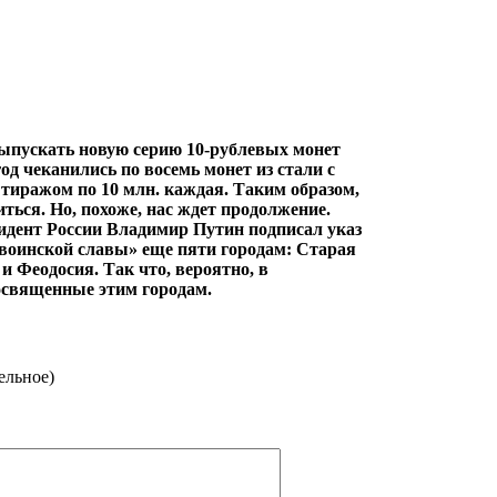
выпускать новую серию 10-рублевых монет
д чеканились по восемь монет из стали с
иражом по 10 млн. каждая. Таким образом,
ться. Но, похоже, нас ждет продолжение.
езидент России Владимир Путин подписал указ
 воинской славы» еще пяти городам: Старая
и Феодосия. Так что, вероятно, в
освященные этим городам.
ельное)