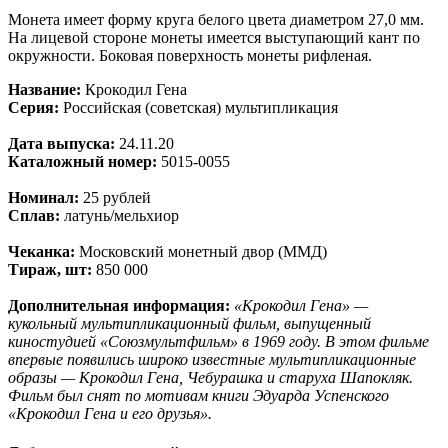
Монета имеет форму круга белого цвета диаметром 27,0 мм.
На лицевой стороне монеты имеется выступающий кант по
окружности. Боковая поверхность монеты рифленая.
Название:
Крокодил Гена
Серия:
Российская (советская) мультипликация
Дата выпуска:
24.11.20
Каталожный номер:
5015-0055
Номинал:
25 рублей
Сплав:
латунь/мельхиор
Чеканка:
Московский монетный двор (ММД)
Тираж, шт:
850 000
Дополнительная информация:
«Крокодил Гена» —
кукольный мультипликационный фильм, выпущенный
киностудией «Союзмультфильм» в 1969 году. В этом фильме
впервые появились широко известные мультипликационные
образы — Крокодил Гена, Чебурашка и старуха Шапокляк.
Фильм был снят по мотивам книги Эдуарда Успенского
«Крокодил Гена и его друзья».