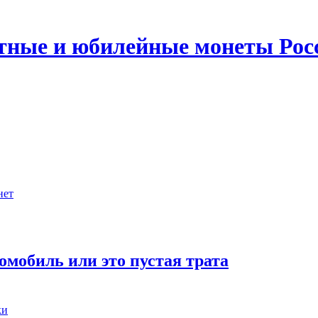
ятные и юбилейные монеты Рос
нет
омобиль или это пустая трата
ки