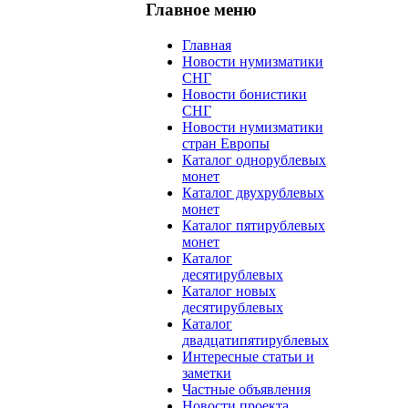
Главное меню
Главная
Новости нумизматики
СНГ
Новости бонистики
СНГ
Новости нумизматики
стран Европы
Каталог однорублевых
монет
Каталог двухрублевых
монет
Каталог пятирублевых
монет
Каталог
десятирублевых
Каталог новых
десятирублевых
Каталог
двадцатипятирублевых
Интересные статьи и
заметки
Частные объявления
Новости проекта