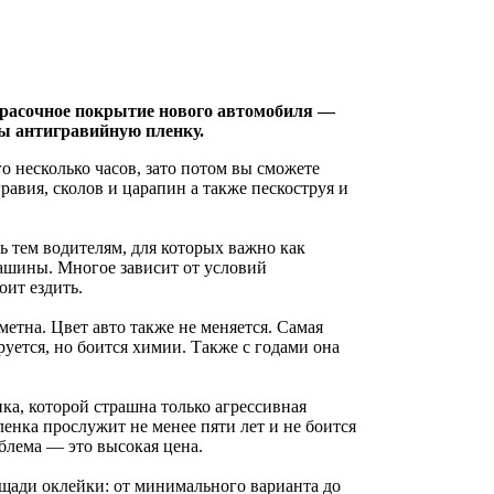
расочное покрытие нового автомобиля —
ты антигравийную пленку.
о несколько часов, зато потом вы сможете
равия, сколов и царапин а также пескоструя и
ь тем водителям, для которых важно как
ашины. Многое зависит от условий
оит ездить.
етна. Цвет авто также не меняется. Самая
уется, но боится химии. Также с годами она
ка, которой страшна только агрессивная
енка прослужит не менее пяти лет и не боится
блема — это высокая цена.
щади оклейки: от минимального варианта до