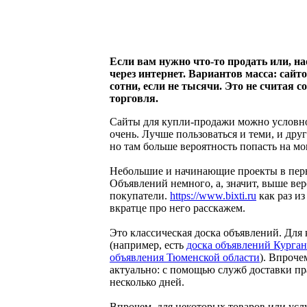
Если вам нужно что-то продать или, нао
через интернет. Вариантов масса: сайт
сотни, если не тысячи. Это не считая с
торговля.
Сайты для купли-продажи можно условно 
очень. Лучше пользоваться и теми, и др
но там больше вероятность попасть на мо
Небольшие и начинающие проекты в перв
Объявлений немного, а, значит, выше вер
покупатели.
https://www.bixti.ru
как раз из
вкратце про него расскажем.
Это классическая доска объявлений. Для
(например, есть
доска объявлений Курган
объявления Тюменской области
). Впроче
актуально: с помощью служб доставки пр
несколько дней.
Впрочем, для некоторых товаров или усл