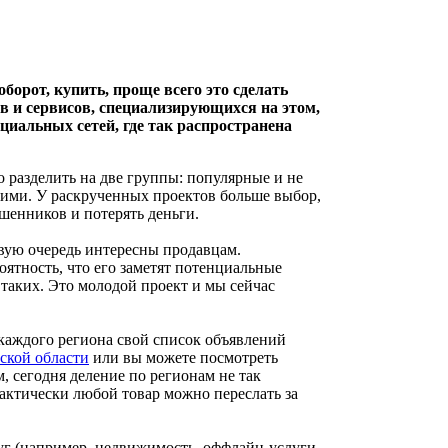
борот, купить, проще всего это сделать
ов и сервисов, специализирующихся на этом,
оциальных сетей, где так распространена
разделить на две группы: популярные и не
угими. У раскрученных проектов больше выбор,
шенников и потерять деньги.
ую очередь интересны продавцам.
оятность, что его заметят потенциальные
 таких. Это молодой проект и мы сейчас
 каждого региона свой список объявлений
ской области
или вы можете посмотреть
м, сегодня деление по регионам не так
актически любой товар можно переслать за
уг (например, недвижимость, оффлайн-услуги,