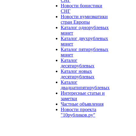
СНГ
Новости бонистики
СНГ
Новости нумизматики
стран Европы
Каталог однорублевых
монет
Каталог двухрублевых
монет
Каталог пятирублевых
монет
Каталог
десятирублевых
Каталог новых
десятирублевых
Каталог
двадцатипятирублевых
Интересные статьи и
заметки
Частные объявления
Новости проекта
"10рубликов.ру"