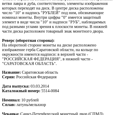
ветви лавра и дуба, соответственно, элементы изображения
которых переходят на диск. В центре диска расположены
число "10" и надпись "РУБЛЕЙ" под ним, обозначающие
номинал монеты. Внутри цифры "0" имеется защитный
элемент в виде числа "10" и надписи "РУБ", наблюдаемых
под разными углами зрения к плоскости монеты. В нижней
части диска расположен товарный знак монетного двора.
Реверс (оборотная сторона):
На оборотной стороне монеты на диске расположено
изображение герба Саратовской области, на кольце по
окружности имеются надписи: в верхней части -
"РОССИЙСКАЯ ФЕДЕРАЦИЯ", в нижней части -
"САРАТОВСКАЯ ОБЛАСТЬ".
Название:
Саратовская область
Серия:
Российская Федерация
Дата выпуска:
03.03.2014
Каталожный номер:
5514-0084
Номинал:
10 рублей
Сплав:
латунь/мельхиор
Чеканка:
Санкт-Петербургский монетный двор (СПМД)