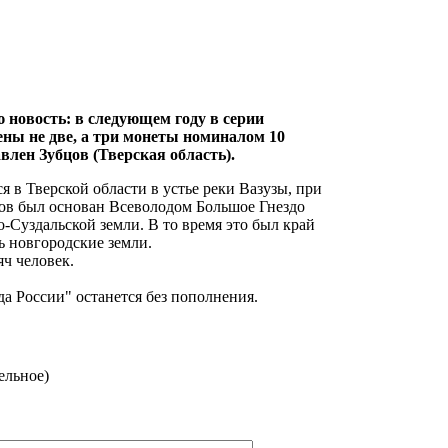
новость: в следующем году в серии
ны не две, а три монеты номиналом 10
влен Зубцов (Тверская область).
ся в Тверской области в устье реки Вазузы, при
бцов был основан Всеволодом Большое Гнездо
-Суздальской земли. В то время это был край
ь новгородские земли.
яч человек.
да России" останется без пополнения.
ельное)