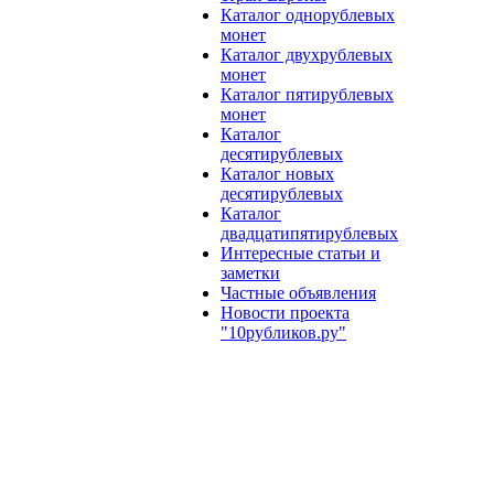
Каталог однорублевых
монет
Каталог двухрублевых
монет
Каталог пятирублевых
монет
Каталог
десятирублевых
Каталог новых
десятирублевых
Каталог
двадцатипятирублевых
Интересные статьи и
заметки
Частные объявления
Новости проекта
"10рубликов.ру"