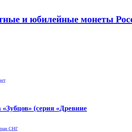
ятные и юбилейные монеты Рос
нет
а «Зубцов» (серия «Древние
тран СНГ