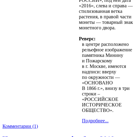
РОССИИ», под ней дата
«2016», слева и справа —
стилизованная ветка
растения, в правой части
монеты — товарный знак
монетного двора
.
Реверс:
в центре расположено
рельефное изображение
памятника Минину
и Пожарскому
в г. Москве, имеются
надписи: вверху
по окружности —
«ОСНОВАНО
В 1866 г.», внизу в три
строки –
«РОССИЙСКОЕ
ИСТОРИЧЕСКОЕ
ОБЩЕСТВО»
.
Подробнее...
Комментарии (1)